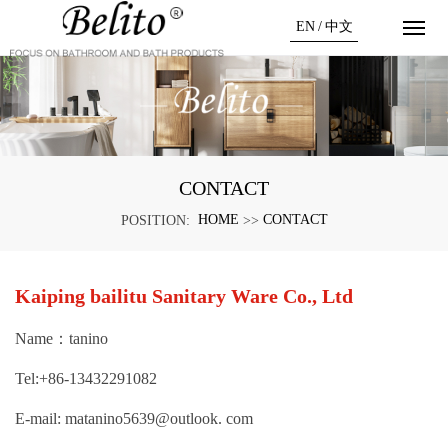
EN
/
中文
CONTACT
HOME
CONTACT
POSITION:
>>
Kaiping bailitu Sanitary Ware Co., Ltd
Name：tanino
Tel:+86-13432291082
E-mail: matanino5639@outlook. com